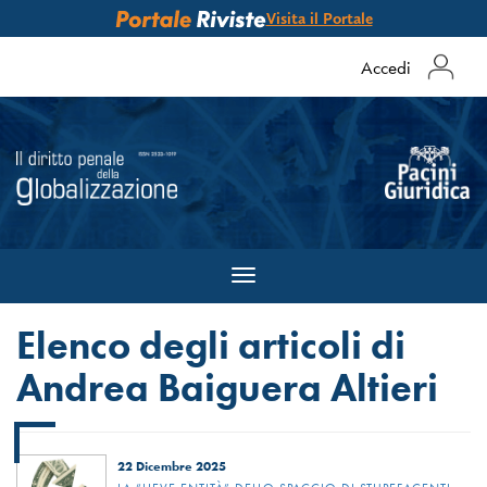
Visita il Portale
Accedi
Toggle
navigation
Elenco degli articoli di
Andrea Baiguera Altieri
22 Dicembre 2025